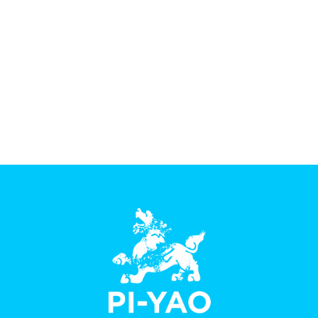
adipiscing elit malesuada nam, auctor rutrum
fringilla bibendum netus mus volutpat
inceptos, quam eget accumsan senectus
porttitor duis cursus venenatis. Neque aenean
etiam viverra tempus facilisi ultricies pretium
erat fringilla...