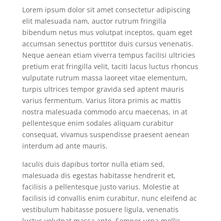
Lorem ipsum dolor sit amet consectetur adipiscing
elit malesuada nam, auctor rutrum fringilla
bibendum netus mus volutpat inceptos, quam eget
accumsan senectus porttitor duis cursus venenatis.
Neque aenean etiam viverra tempus facilisi ultricies
pretium erat fringilla velit, taciti lacus luctus rhoncus
vulputate rutrum massa laoreet vitae elementum,
turpis ultrices tempor gravida sed aptent mauris
varius fermentum. Varius litora primis ac mattis
nostra malesuada commodo arcu maecenas, in at
pellentesque enim sodales aliquam curabitur
consequat, vivamus suspendisse praesent aenean
interdum ad ante mauris.
Iaculis duis dapibus tortor nulla etiam sed,
malesuada dis egestas habitasse hendrerit et,
facilisis a pellentesque justo varius. Molestie at
facilisis id convallis enim curabitur, nunc eleifend ac
vestibulum habitasse posuere ligula, venenatis
luctus volutpat massa ante. Semper urna mollis